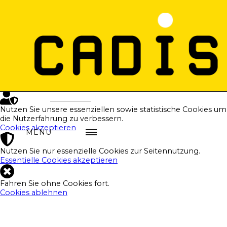
Cadis respektiert Ihren Datenschutz.
Transparenz und Ihre Privatsphäre sind uns wichtig. Warum
Cookies? Einfach weil sie helfen, die Website nutzbar zu
machen und Ihre Browsererfahrung zu verbessern. Klicken
Sie auf „Akzeptieren", um die Cookies zu akzeptieren und mit
der Seitennutzung fortzufahren.
Lesen Sie
hier unsere Datenschutzerklärung
.
Nutzen Sie unsere essenziellen sowie statistische Cookies um
die Nutzerfahrung zu verbessern.
Cookies akzeptieren
MENU
Nutzen Sie nur essenzielle Cookies zur Seitennutzung.
Essentielle Cookies akzeptieren
Fahren Sie ohne Cookies fort.
Cookies ablehnen